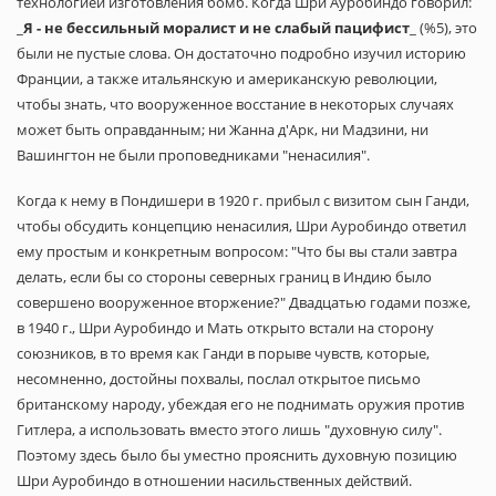
технологией изготовления бомб. Когда Шри Ауробиндо говорил:
_
Я - не бессильный моралист и не слабый пацифист
_ (%5), это
были не пустые слова. Он достаточно подробно изучил историю
Франции, а также итальянскую и американскую революции,
чтобы знать, что вооруженное восстание в некоторых случаях
может быть оправданным; ни Жанна д'Арк, ни Мадзини, ни
Вашингтон не были проповедниками "ненасилия".
Когда к нему в Пондишери в 1920 г. прибыл с визитом сын Ганди,
чтобы обсудить концепцию ненасилия, Шри Ауробиндо ответил
ему простым и конкретным вопросом: "Что бы вы стали завтра
делать, если бы со стороны северных границ в Индию было
совершено вооруженное вторжение?" Двадцатью годами позже,
в 1940 г., Шри Ауробиндо и Мать открыто встали на сторону
союзников, в то время как Ганди в порыве чувств, которые,
несомненно, достойны похвалы, послал открытое письмо
британскому народу, убеждая его не поднимать оружия против
Гитлера, а использовать вместо этого лишь "духовную силу".
Поэтому здесь было бы уместно прояснить духовную позицию
Шри Ауробиндо в отношении насильственных действий.