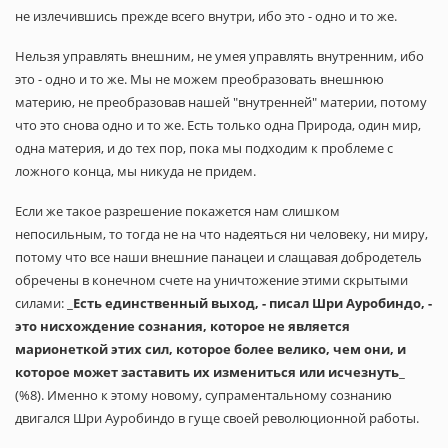
не излечившись прежде всего внутри, ибо это - одно и то же.
Нельзя управлять внешним, не умея управлять внутренним, ибо
это - одно и то же. Мы не можем преобразовать внешнюю
материю, не преобразовав нашей "внутренней" материи, потому
что это снова одно и то же. Есть только одна Природа, один мир,
одна материя, и до тех пор, пока мы подходим к проблеме с
ложного конца, мы никуда не придем.
Если же такое разрешение покажется нам слишком
непосильным, то тогда не на что надеяться ни человеку, ни миру,
потому что все наши внешние панацеи и слащавая добродетель
обречены в конечном счете на уничтожение этими скрытыми
силами: _
Есть единственный выход, - писал Шри Ауробиндо, -
это нисхождение сознания, которое не является
марионеткой этих сил, которое более велико, чем они, и
которое может заставить их измениться или исчезнуть
_
(%8). Именно к этому новому, супраментальному сознанию
двигался Шри Ауробиндо в гуще своей революционной работы.