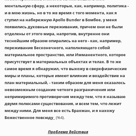
ментальную сферу, а некоторые, как, например, политика -
и в мою жизнь, но в то же время с того момента, как я
ступил на набережную Apollo Bunder в Бомбее, у меня
появились духовные переживания, причем они не были
отделены от этого мира, напротив, внутренне они
теснейшим образом опирались на него - как, например,
переживание Бесконечного, наполняющего собой
материальное пространство, или Имманентного, которое
присутствует в материальных объектах и телах. В то же
самое время я обнаружил, что выхожу в сверхфизические
миры и планы, которые имеют влияние и воздействие на
план материальный, - таким образом для меня оказалось
невозможным создание четкого разграничения или
непримиримого противоречия между тем, что я называю
двумя полюсами существования, и всем тем, что лежит
между ними. Для меня все есть Брахман, и я нахожу
Божественное повсюду
_ (%4).
Проблема действия