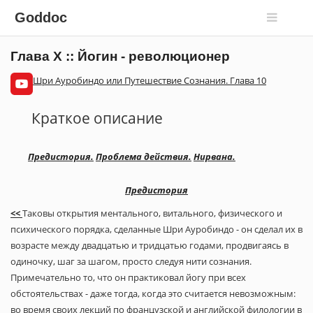
Goddoc
Глава X :: Йогин - революционер
Шри Ауробиндо или Путешествие Сознания. Глава 10
Краткое описание
Предистория.
Проблема действия.
Нирвана.
Предистория
<<
Таковы открытия ментального, витального, физического и
психического порядка, сделанные Шри Ауробиндо - он сделал их в
возрасте между двадцатью и тридцатью годами, продвигаясь в
одиночку, шаг за шагом, просто следуя нити сознания.
Примечательно то, что он практиковал йогу при всех
обстоятельствах - даже тогда, когда это считается невозможным:
во время своих лекций по французской и английской филологии в