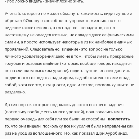
- ибо ложно видеть - значит ложно жить.
Ученый, которого не может обмануть кажимость, видит лучше и
обретает бОльшую способность управлять жизнью, но его
видение также неполно, а господство - ненадежно; он по-
настоящему не овладел жизнью, не овладел даже ее физическими
силами, а просто использует некоторые из их наиболее видимых
проявлений. Следовательно, вИдение - это вопрос не только
личного удовлетворения; дело не в том, чтобы иметь прекрасные
голубые и розовые видЕния (которые, вообще говоря, находятся
не на слишком высоком уровне), видеть лучше - значит достичь
подлинного господства над миром, над обстоятельствами и над
собой, хотя все это, в сущности, одно и тот же, поскольку ничто не
разделено.
До сих пор те, которые поднялись до этого высшего видения
(поскольку вообще есть много уровней), пользовались им в
первую очередь для себя или же были не способны _
воплотить
_
то, что они видели, поскольку все их усилия были направлены как
раз на уход из воплощенного. Но, как показал Шри Ауробиндо,