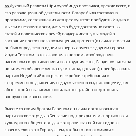
<<
Духовный реализм Шри Ауробиндо проявился, прежде всего, в
его революционной деятельности. Вскоре была составлена
программа, состоявшая из четырех пунктов: пробудить Индию к
мысли о независимости, для чего будет достаточно газетных
статей и политических речей; поддерживать умы людей в
состоянии постоянного возмущения, протеста (в начале столетия
он был определенно одним из первых вместе с другим героем
Индии Тилаком - кто заговорил о полном освобождении,
пассивном сопротивлении и несотрудничестве; Ганди появится на
политической арене лишь спустя пятнадцать лет); преобразовать
партию Индийский конгресс и ее робкие требования в
экстремистское движение, недвусмысленно выдвигающее идеал
абсолютной независимости; и, наконец, тайно подготовить
вооруженное восстание.
Вместе со своим братом Барином он начал организовывать
партизанские отряды в Бенгалии под прикрытием спортивных и
культурных обществ; он даже отправил за свой счет одного
своего человека в Европу с тем, чтобы тот ознакомился с