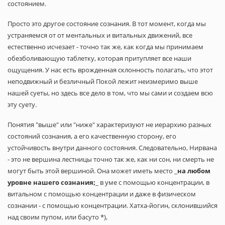
состоянием.
Просто это другое состояние сознания. В тот момент, когда мы
устраняемся от от ментальных и витальных движений, все
естественно исчезает - точно так же, как когда мы принимаем
обезболивающую таблетку, которая притупляет все наши
ощущения. У нас есть врожденная склонность полагать, что этот
неподвижный и безличный Покой лежит неизмеримо выше
нашей суеты, но здесь все дело в том, что мы сами и создаем всю
эту суету.
Понятия "выше" или "ниже" характеризуют не иерархию разных
состояний сознания, а его качественную сторону, его
устойчивость внутри данного состояния. Следовательно, Нирвана
- это не вершина лестницы точно так же, как ни сон, ни смерть не
могут быть этой вершиной. Она может иметь место _
на любом
уровне нашего сознания;
_ в уме с помощью концентрации, в
витальном с помощью концентрации и даже в физическом
сознании - с помощью концентрации. Хатха-йогин, склонившийся
над своим пупом, или басуто *),