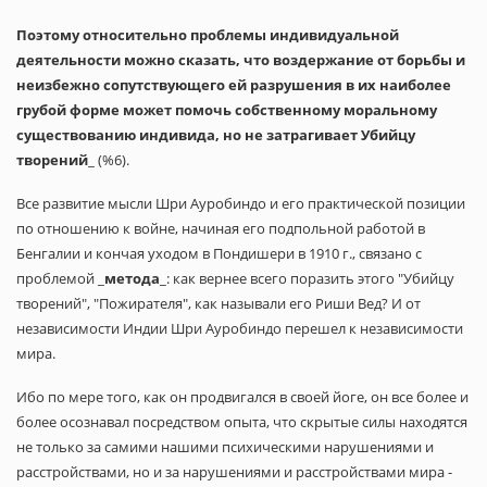
Поэтому относительно проблемы индивидуальной
деятельности можно сказать, что воздержание от борьбы и
неизбежно сопутствующего ей разрушения в их наиболее
грубой форме может помочь собственному моральному
существованию индивида, но не затрагивает Убийцу
творений
_ (%6).
Все развитие мысли Шри Ауробиндо и его практической позиции
по отношению к войне, начиная его подпольной работой в
Бенгалии и кончая уходом в Пондишери в 1910 г., связано с
проблемой _
метода
_: как вернее всего поразить этого "Убийцу
творений", "Пожирателя", как называли его Риши Вед? И от
независимости Индии Шри Ауробиндо перешел к независимости
мира.
Ибо по мере того, как он продвигался в своей йоге, он все более и
более осознавал посредством опыта, что скрытые силы находятся
не только за самими нашими психическими нарушениями и
расстройствами, но и за нарушениями и расстройствами мира -