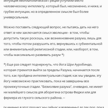
интуиция неоплатонической Греции уступили место
человеческому интеллекту, который был, несомненно, и ниже, и
грубее интуиции, но в определенном смысле был более
универсальным.
Можно поставить следующий вопрос, не пытаясь дать на него
ответ: в чем заключается смысл эволюции - в том, чтобы
допустить такую роскошь, как возникновение разума, лишь для
того, чтобы потом разрушить его, вернувшись к субментальной
или внементальной религиозной стадии, или, наоборот, в том,
чтобы максимально развивать разум *)
*) Еще раз следует подчеркнуть, что йога Шри Ауробиндо,
которая стремится выйти за пределы Разума, начинается после
того, как пройдена интеллектуальная стадия; как мы увидим, эту
йогу невозможно практиковать, пока не завершены все
промежуточные стадии. "Безмолвие разума", очевидно, не имеет
ни малейшего смысла для аборигена острова Фиджи или для
фермера из глухого сельского района. --
(и именно в этот процесс мы сейчас и вовлечены) до тех пор, пока