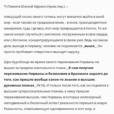
*) Племя в Южной Африке (прим.пер.). --
пляшущий около своего тотема, могут внезапно выйти в иной
мир - если таково их предназначение, - в иное, трансцендентное
измерение, туда, где весь этот мир превращается в Ничто. То же
самое может случиться с мистиком, погруженным в свое сердце,
или с йогином, концентрирующемся в своем уме. Ведь на самом
деле, выходя в Нирвану, человек не поднимается _
выше
_. Он
просто пробивает отверстие и выходит наружу.
Шри Ауробиндо во время своего переживания Нирваны не
вышел за пределы ментального плана: _
Я сам получил
переживание Нирваны и безмолвия в Брахмане задолго до
того, как пришло вообще какое-то знание о высших
духовных планах
_ (%16). И только после того, как он поднялся к
высшим суперсознательным планам, к нему пришли
переживания высшие, чем Нирвана, в которых иллюзорный,
неподвижный и безличный аспект реальности перешел в новую
Реальность, охватывающую одновременно и этот мир, и