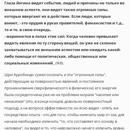
Глаза йогина видят события, людей и причины не только во
внешнем аспекте, они видят также огромные силы,
которые ввергают их в действие. Если люди, которые
воюют, - это орудия в руках правителей, финансистов и т.д.,
то и те, в свою очередь,
- марионетки в лапах этих сил. Когда человек привыкает
видеть явления по ту сторону вещей, он уже не склонен
захватываться их внешним аспектом или ожидать какой-
либо помощи от политических, общественных или
социальных изменений
_ (%8).
Шри Ауробиндо сумел осознать и эти "огромные силы",
действующие за поверхностью явлений, и постоянное
проникновение сверхфизического в физическое; его энергия
была сосредоточена уже не на проблеме морали "насилие или
ненасилие" (это, в конце концов, довольно поверхностный
подход), а на вопросе эффективности; он ясно видел - опять же
посредством опыта - что для того, чтобы излечить мир от зла, для
начала необходимо излечить "то, что составляет его основу в
человеке", он видел и то, что невозможно ничего излечить вовне,