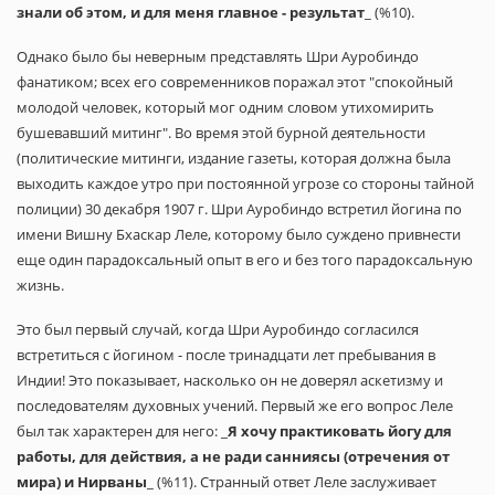
знали об этом, и для меня главное - результат
_ (%10).
Однако было бы неверным представлять Шри Ауробиндо
фанатиком; всех его современников поражал этот "спокойный
молодой человек, который мог одним словом утихомирить
бушевавший митинг". Во время этой бурной деятельности
(политические митинги, издание газеты, которая должна была
выходить каждое утро при постоянной угрозе со стороны тайной
полиции) 30 декабря 1907 г. Шри Ауробиндо встретил йогина по
имени Вишну Бхаскар Леле, которому было суждено привнести
еще один парадоксальный опыт в его и без того парадоксальную
жизнь.
Это был первый случай, когда Шри Ауробиндо согласился
встретиться с йогином - после тринадцати лет пребывания в
Индии! Это показывает, насколько он не доверял аскетизму и
последователям духовных учений. Первый же его вопрос Леле
был так характерен для него: _
Я хочу практиковать йогу для
работы, для действия, а не ради санниясы (отречения от
мира) и Нирваны
_ (%11). Странный ответ Леле заслуживает