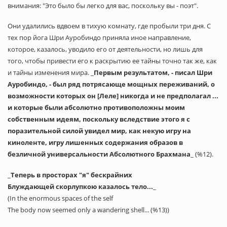
внимания: "Это было бы легко для вас, поскольку вы - поэт".
Они удалились вдвоем в тихую комнату, где пробыли три дня. С
тех пор йога Шри Ауробиндо приняла иное направление,
которое, казалось, уводило его от деятельности, но лишь для
того, чтобы привести его к раскрытию ее тайны точно так же, как
и тайны изменения мира. _
Первым результатом, - писал Шри
Ауробиндо, - был ряд потрясающе мощных переживаний, о
возможности которых он [Леле] никогда и не предполагал ...
и которые были абсолютно противоположны моим
собственным идеям, поскольку вследствие этого я с
поразительной силой увидел мир, как некую игру на
киноленте, игру лишенных содержания образов в
безличной универсальности Абсолютного Брахмана
_ (%12).
_
Теперь в просторах "я" бескрайних
Блуждающей скорлупкою казалось тело...
_
(In the enormous spaces of the self
The body now seemed only a wandering shell... (%13))