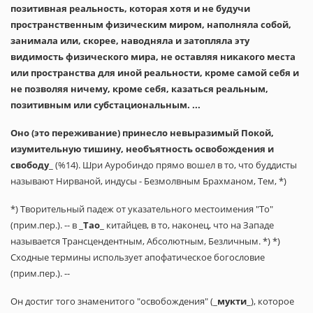
позитивная реальность, которая хотя и не будучи
пространственным физическим миром, наполняла собой,
занимала или, скорее, наводняла и затопляла эту
видимость физического мира, не оставляя никакого места
или пространства для иной реальности, кроме самой себя и
не позволяя ничему, кроме себя, казаться реальным,
позитивным или субстациональным. ...
Оно (это переживание) принесло невыразимый Покой,
изумительную тишину, необъятность освобождения и
свободу
_ (%14). Шри Ауробиндо прямо вошел в то, что буддисты
называют Нирваной, индусы - Безмолвным Брахманом, Тем, *)
*) Творительный падеж от указательного местоимения "То"
(прим.пер.). -- в _
Тао
_ китайцев, в то, наконец, что на Западе
называется Трансцендентным, Абсолютным, Безличным. *) *)
Сходные термины использует апофатическое богословие
(прим.пер.). --
Он достиг того знаменитого "освобождения" (_
мукти
_), которое