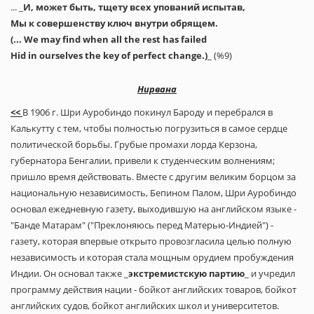
... _
И, может быть, тщету всех упований испытав,
Мы к совершенству ключ внутри обрящем.
(... We may find when all the rest has failed
Hid in ourselves the key of perfect change.)
_ (%9)
Нирвана
<<
В 1906 г. Шри Ауробиндо покинул Бароду и перебрался в
Калькутту с тем, чтобы полностью погрузиться в самое сердце
политической борьбы. Грубые промахи лорда Керзона,
губернатора Бенгалии, привели к студенческим волнениям;
пришло время действовать. Вместе с другим великим борцом за
национальную независимость, Бепином Палом, Шри Ауробиндо
основал ежедневную газету, выходившую на английском языке -
"Банде Матарам" ("Преклоняюсь перед Матерью-Индией") -
газету, которая впервые открыто провозгласила целью полную
независимость и которая стала мощным орудием пробуждения
Индии. Он основал также _
экстремистскую партию
_ и учредил
программу действия нации - бойкот английских товаров, бойкот
английских судов, бойкот английских школ и университетов.