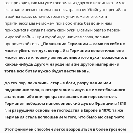
все приходит, как мы уже говорили, из другого источника - и что
если наше невмешательство не затрагивает Убийцу творений, то
и войны наши, конечно, тоже не уничтожают его, хотя
практически мы не можем пока обойтись без войн и нам
приходится иногда пачкать свои руки. В самый разгар первой
мировой войны Шри Ауробиндо написал слова, полные
пророческой силы: _
Поражение Германии ... само по себе не
может убить тот дух, который в Германии воплотился; оно
может вести к новому воплощению этого духа - возможно, в
каком-нибудь другом народе или же другой империи - и
тогда всю битву нужно будет вести вновь.
До тех пор, пока живы старые боги, разрушение или
подавление тела, в котором они живут, не имеет большого
значения, ибо они прекрасно знают, как переселяться.
Германия победила наполеоновский дух во Франции в 1813
г. и разрушила основы ее господства в Европе в 1870; та же
Германия стала воплощением того, что было ею свергнуто.
Этот феномен способен легко возродиться в более грозном