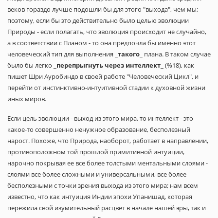
веков гораздо лучше подошли бы для этого "выхода", чем мы;
поэтому, если бы это действительно было целью эволюции
Природы - если полагать, что эволюция происходит не случайно,
а в соответствии с Планом - то она предпочла бы именно этот
человеческий тип для выполнения _
такого
_ плана. В таком случае
было бы легко _
перепрыгнуть через интеллект
_ (%18), как
пишет Шри Ауробиндо в своей работе "Человеческий Цикл", и
перейти от инстинктивно-интуитивной стадии к духовной жизни
иных миров.
Если цель эволюции - выход из этого мира, то интеллект - это
какое-то совершенно ненужное образование, бесполезный
нарост. Похоже, что Природа, наоборот, работает в направлении,
противоположном той прошлой примитивной интуиции,
нарочно покрывая ее все более толстыми ментальными слоями -
слоями все более сложными и универсальными, все более
бесполезными с точки зрения выхода из этого мира; нам всем
известно, что как интуиция Индии эпохи Упанишад, которая
пережила свой изумительный расцвет в начале нашей эры, так и