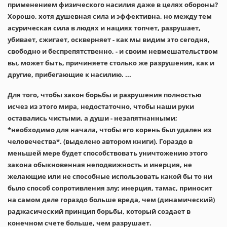
применением физического насилия даже в целях обороны?
Хорошо, хотя душевная сила и эффективна, но между тем
асурическая сила в людях и нациях топчет, разрушает,
убивает, сжигает, оскверняет - как мы видим это сегодня,
свободно и беспрепятственно, - и своим невмешательством
вы, может быть, причиняете столько же разрушения, как и
другие, прибегающие к насилию. ...
Для того, чтобы закон борьбы и разрушения полностью
исчез из этого мира, недостаточно, чтобы наши руки
оставались чистыми, а души - незапятнанными;
*необходимо для начала, чтобы его корень был удален из
человечества*. (выделено автором книги). Гораздо в
меньшей мере будет способствовать уничтожению этого
закона обыкновенная неподвижность и инерция, не
желающие или не способные использовать какой бы то ни
было способ сопротивления злу; инерция, тамас, приносит
на самом деле гораздо больше вреда, чем (динамический)
раджасический принцип борьбы, который создает в
конечном счете больше, чем разрушает.