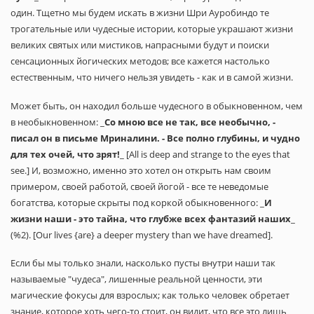
один. Тщетно мы будем искать в жизни Шри Ауробиндо те
трогательные или чудесные истории, которые украшают жизни
великих святых или мистиков, напрасными будут и поиски
сенсационных йогических методов; все кажется настолько
естественным, что ничего нельзя увидеть - как и в самой жизни.
Может быть, он находил больше чудесного в обыкновенном, чем
в необыкновенном: _
Со мною все не так, все необычно, -
писал он в письме Мриналини. - Все полно глубины, и чудно
для тех очей, что зрят!
_ [All is deep and strange to the eyes that
see.] И, возможно, именно это хотел он открыть нам своим
примером, своей работой, своей йогой - все те неведомые
богатства, которые скрыты под коркой обыкновенного: _
И
жизни наши - это тайна, что глубже всех фантазий наших
_
(%2). [Our lives {are} a deeper mystery than we have dreamed].
Если бы мы только знали, насколько пусты внутри наши так
называемые "чудеса", лишенные реальной ценности, эти
магические фокусы для взрослых; как только человек обретает
знание, которое хоть чего-то стоит, он видит, что все это лишь