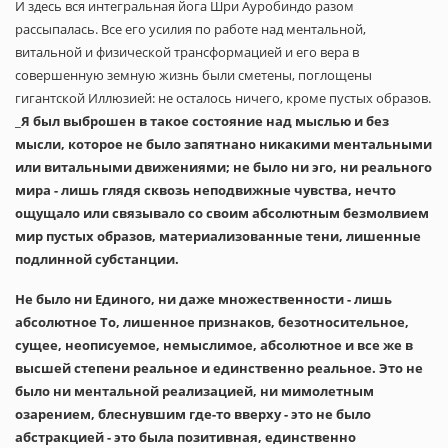
И здесь вся интегральная йога Шри Ауробиндо разом
рассыпалась. Все его усилия по работе над ментальной,
витальной и физической трансформацией и его вера в
совершенную земную жизнь были сметены, поглощены
гигантской Иллюзией: не осталось ничего, кроме пустых образов.
_
Я был выброшен в такое состояние над мыслью и без
мысли, которое не было запятнано никакими ментальными
или витальными движениями; не было ни эго, ни реального
мира - лишь глядя сквозь неподвижные чувства, нечто
ощущало или связывало со своим абсолютным безмолвием
мир пустых образов, материализованные тени, лишенные
подлинной субстанции.
Не было ни Единого, ни даже множественности - лишь
абсолютное То, лишенное признаков, безотносительное,
сущее, неописуемое, немыслимое, абсолютное и все же в
высшей степени реальное и единственно реальное. Это не
было ни ментальной реализацией, ни мимолетным
озарением, блеснувшим где-то вверху - это не было
абстракцией - это была позитивная, единственно