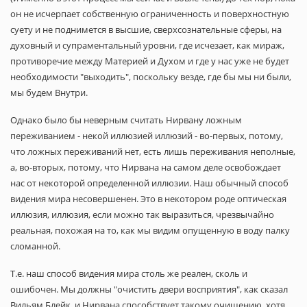
он не исчерпает собственную ограниченность и поверхностную
суету и не поднимется в высшие, сверхсознательные сферы, на
духовный и супраментальный уровни, где исчезает, как мираж,
противоречие между Материей и Духом и где у нас уже не будет
необходимости "выходить", поскольку везде, где бы мы ни были,
мы будем Внутри.
Однако было бы неверным считать Нирвану ложным
переживанием - некой иллюзией иллюзий - во-первых, потому,
что ложных переживаний нет, есть лишь переживания неполные,
а, во-вторых, потому, что Нирвана на самом деле освобождает
нас от некоторой определенной иллюзии. Наш обычный способ
видения мира несовершенен. Это в некотором роде оптическая
иллюзия, иллюзия, если можно так выразиться, чрезвычайно
реальная, похожая на то, как мы видим опущенную в воду палку
сломанной.
Т.е. наш способ видения мира столь же реален, сколь и
ошибочен. Мы должны "очистить двери восприятия", как сказал
Вильям Блейк, и Нирвана способствует такому очищению, хотя,