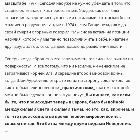
масштабе
_ (%7). Сегодня нас уже не нужно убеждать в том, что
старые боги знают, как переселяться. Увидев, как все годы
ненасилия завершились ужасными насилиями, которыми было
отмечено разделение Индии в 1974 г., сам Ганди незадолго до
своей смерти с горечью говорил: "Мы снова встали на позиции
насилия, которому мы тайно позволили жить в себе, и хватаем
друг друга за горло, когда дело дошло до разделения власти. ...
Теперь, когда сброшено иго зависимости, все силы зла вышли на
поверхность". И все потому, что ни насилие, ни ненасилие не
затрагивают корней Зла. В середине второй мировой войны,
когда Шри Ауробиндо открыто встал на сторону союзников, так
как это было единственным _
практическим
_ шагом, который
можно было сделать, он писал ученику: _
Вы пишете, как если
бы то, что происходит теперь в Европе, было бы войной
между силами Света и силами Тьмы, но это, как, впрочем, и
то, что происходило во время первой мировой войны,
совсем не так. Это битва между двумя видами Неведения.
...