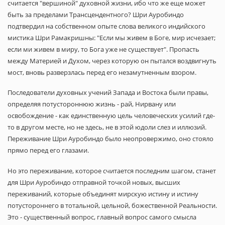
считается "вершиной" духовной жизни, ибо что же еще может
быть за пределами Трансцендентного? Шри Ауробиндо
подтвердил на собственном опыте слова великого индийского
мистика Шри Рамакришны: "Если мы живем в Боге, мир исчезает;
если ми живем в миру, то Бога уже не существует". Пропасть
между Материей и Духом, через которую он пытался воздвигнуть
мост, вновь разверзлась перед его незамутненным взором.
Последователи духовных учений Запада и Востока были правы,
определяя потустороннюю жизнь - рай, Нирвану или
освобождение - как единственную цель человеческих усилий где-
то в другом месте, но не здесь, не в этой юдоли слез и иллюзий.
Переживание Шри Ауробиндо было неопровержимо, оно стояло
прямо перед его глазами.
Но это переживание, которое считается последним шагом, станет
для Шри Ауробиндо отправной точкой новых, высших
переживаний, которые объединят мирскую истину и истину
потустороннего в тотальной, цельной, божественной Реальности.
Это - существенный вопрос, главный вопрос самого смысла