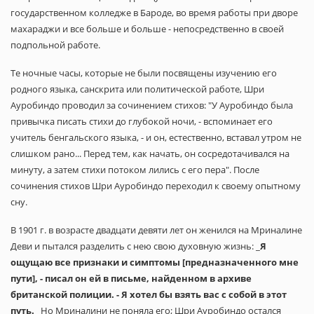
государственном колледже в Бароде, во время работы при дворе
махараджи и все больше и больше - непосредственно в своей
подпольной работе.
Те ночные часы, которые не были посвящены изучению его
родного языка, санскрита или политической работе, Шри
Ауробиндо проводил за сочинением стихов: "У Ауробиндо была
привычка писать стихи до глубокой ночи, - вспоминает его
учитель бенгальского языка, - и он, естественно, вставал утром не
слишком рано... Перед тем, как начать, он сосредотачивался на
минуту, а затем стихи потоком лились с его пера". После
сочинения стихов Шри Ауробиндо переходил к своему опытному
сну.
В 1901 г. в возрасте двадцати девяти лет он женился на Мриналине
Деви и пытался разделить с нею свою духовную жизнь: _
Я
ощущаю все признаки и симптомы [предназначенного мне
пути], - писал он ей в письме, найденном в архиве
британской полиции. - Я хотел бы взять вас с собой в этот
путь.
_ Но Мриналини не поняла его; Шри Ауробиндо остался