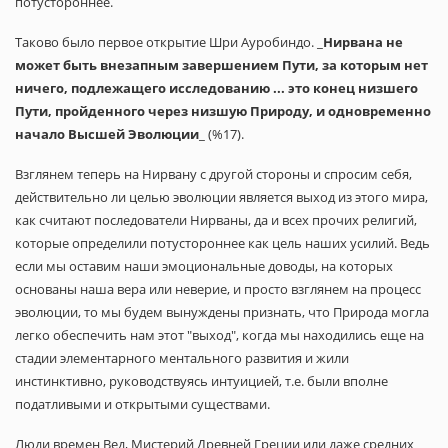
потустороннее.
Таково было первое открытие Шри Ауробиндо. _
Нирвана не
может быть внезапным завершением Пути, за которым нет
ничего, подлежащего исследованию ... это конец низшего
Пути, пройденного через низшую Природу, и одновременно
начало Высшей Эволюции
_ (%17).
Взглянем теперь на Нирвану с другой стороны и спросим себя,
действительно ли целью эволюции является выход из этого мира,
как считают последователи Нирваны, да и всех прочих религий,
которые определили потустороннее как цель наших усилий. Ведь
если мы оставим наши эмоциональные доводы, на которых
основаны наша вера или неверие, и просто взглянем на процесс
эволюции, то мы будем вынуждены признать, что Природа могла
легко обеспечить нам этот "выход", когда мы находились еще на
стадии элементарного ментального развития и жили
инстинктивно, руководствуясь интуицией, т.е. были вполне
податливыми и открытыми существами.
Люди времен Вед, Мистерий Древней Греции или даже средних