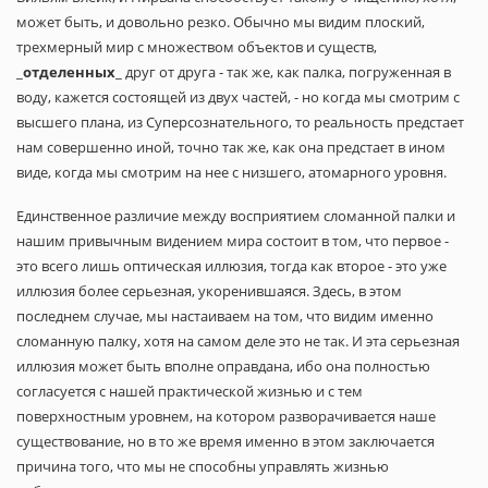
может быть, и довольно резко. Обычно мы видим плоский,
трехмерный мир с множеством объектов и существ,
_
отделенных
_ друг от друга - так же, как палка, погруженная в
воду, кажется состоящей из двух частей, - но когда мы смотрим с
высшего плана, из Суперсознательного, то реальность предстает
нам совершенно иной, точно так же, как она предстает в ином
виде, когда мы смотрим на нее с низшего, атомарного уровня.
Единственное различие между восприятием сломанной палки и
нашим привычным видением мира состоит в том, что первое -
это всего лишь оптическая иллюзия, тогда как второе - это уже
иллюзия более серьезная, укоренившаяся. Здесь, в этом
последнем случае, мы настаиваем на том, что видим именно
сломанную палку, хотя на самом деле это не так. И эта серьезная
иллюзия может быть вполне оправдана, ибо она полностью
согласуется с нашей практической жизнью и с тем
поверхностным уровнем, на котором разворачивается наше
существование, но в то же время именно в этом заключается
причина того, что мы не способны управлять жизнью