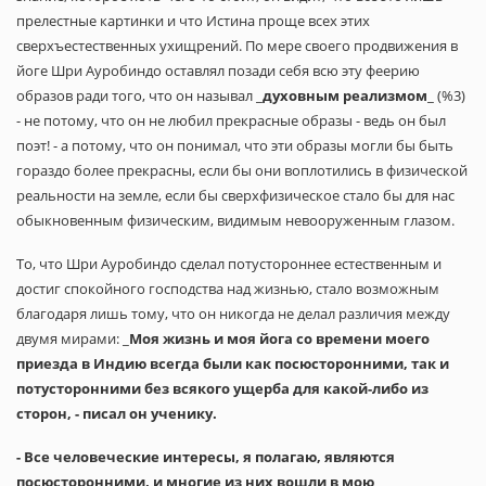
прелестные картинки и что Истина проще всех этих
сверхъестественных ухищрений. По мере своего продвижения в
йоге Шри Ауробиндо оставлял позади себя всю эту феерию
образов ради того, что он называл _
духовным реализмом
_ (%3)
- не потому, что он не любил прекрасные образы - ведь он был
поэт! - а потому, что он понимал, что эти образы могли бы быть
гораздо более прекрасны, если бы они воплотились в физической
реальности на земле, если бы сверхфизическое стало бы для нас
обыкновенным физическим, видимым невооруженным глазом.
То, что Шри Ауробиндо сделал потустороннее естественным и
достиг спокойного господства над жизнью, стало возможным
благодаря лишь тому, что он никогда не делал различия между
двумя мирами: _
Моя жизнь и моя йога со времени моего
приезда в Индию всегда были как посюсторонними, так и
потусторонними без всякого ущерба для какой-либо из
сторон, - писал он ученику.
- Все человеческие интересы, я полагаю, являются
посюсторонними, и многие из них вошли в мою