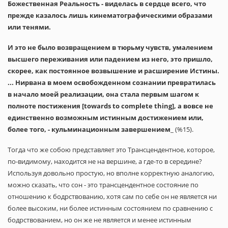
Божественная Реальность - виделась в сердце всего, что
прежде казалось лишь кинематографическими образами
или тенями.
И это не было возвращением в тюрьму чувств, умалением
высшего переживания или падением из него, это пришло,
скорее, как постоянное возвышение и расширение Истины.
... Нирвана в моем освобожденном сознании превратилась
в начало моей реализации, она стала первым шагом к
полноте постижения [towards to complete thing], а вовсе не
единственно возможным истинным достижением или,
более того, - кульминационным завершением
_ (%15).
Тогда что же собою представляет это Трансцендентное, которое,
по-видимому, находится не на вершине, а где-то в середине?
Используя довольно простую, но вполне корректную аналогию,
можно сказать, что сон - это трансцендентное состояние по
отношению к бодрствованию, хотя сам по себе он не является ни
более высоким, ни более истинным состоянием по сравнению с
бодрствованием, но он же не является и менее истинным