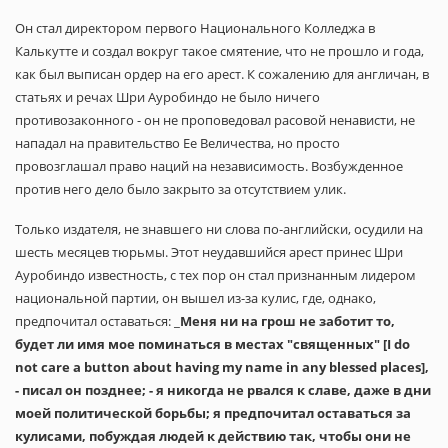
Он стал директором первого Национального Колледжа в
Калькутте и создал вокруг такое смятение, что не прошло и года,
как был выписан ордер на его арест. К сожалению для англичан, в
статьях и речах Шри Ауробиндо не было ничего
противозаконного - он не проповедовал расовой ненависти, не
нападал на правительство Ее Величества, но просто
провозглашал право наций на независимость. Возбужденное
против него дело было закрыто за отсутствием улик.
Только издателя, не знавшего ни слова по-английски, осудили на
шесть месяцев тюрьмы. Этот неудавшийся арест принес Шри
Ауробиндо известность, с тех пор он стал признанным лидером
национальной партии, он вышел из-за кулис, где, однако,
предпочитал оставаться: _
Меня ни на грош не заботит то,
будет ли имя мое поминаться в местах "священных" [I do
not care a button about having my name in any blessed places],
- писал он позднее; - я никогда не рвался к славе, даже в дни
моей политической борьбы; я предпочитал оставаться за
кулисами, побуждая людей к действию так, чтобы они не