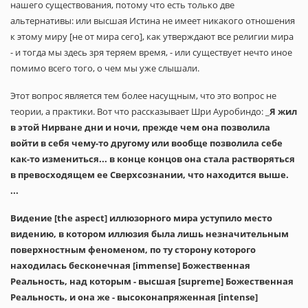
нашего существования, потому что есть только две
альтернативы: или высшая Истина не имеет никакого отношения
к этому миру [не от мира сего], как утверждают все религии мира
- и тогда мы здесь зря теряем время, - или существует нечто иное
помимо всего того, о чем мы уже слышали.
Этот вопрос является тем более насущным, что это вопрос не
теории, а практики. Вот что рассказывает Шри Ауробиндо: _
Я жил
в этой Нирване дни и ночи, прежде чем она позволила
войти в себя чему-то другому или вообще позволила себе
как-то измениться... в конце концов она стала растворяться
в превосходящем ее Сверхсознании, что находится выше.
...
Видение [the aspect] иллюзорного мира уступило место
видению, в котором иллюзия была лишь незначительным
поверхностным феноменом, по ту сторону которого
находилась бесконечная [immense] Божественная
Реальность, над которым - высшая [supreme] Божественная
Реальность, и она же - высоконапряженная [intense]