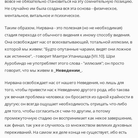
вовсе не обязательно становиться на эту сомнительную позицию.
Не случайно им была создана вся эта основа - физическое,
ментальное, витальное и психическое.
Таким образом, Нирвана - это полезная (но не необходимая)
стадия перехода от обычного видения к иному способу видения.
Она освобождает нас от всеохватывающей, тотальной иллюзии, в
которой мы живем: "Будто опутанные чарами, видят они ложное
как истинное", - говорит Маитри Упанишада [VII.10]. Шри
Ауробиндо не употребляет этого слова - "иллюзия"; он просто
говорит, что мы живем в _
Неведении
_.
Нирвана освобождает нас от нашего Неведения, но лишь для
того, чтобы привести нас к Неведению другого рода, ибо такова
уж вечная проблема человека: он бросается из одной крайности в
другую; он всегда ощущает необходимость отрицать что-либо
для того, чтобы согласиться с чем-то другим, а потому
промежуточную стадию он воспринимает как некое завершение,
как финал, так уже и случилось со множеством великих духовных
переживаний. На самом же деле конца не существует, ибо есть